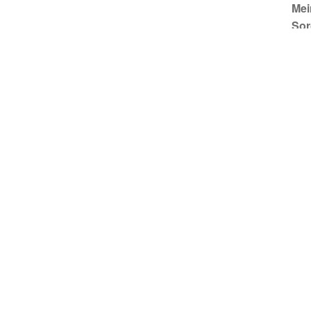
Mei
Sor
hei
Nab
ich
ers
som
ken
Lan
Obe
sow
mei
Die
kam
infr
Mei
201