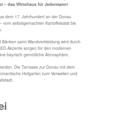
bt – das Wirtshaus für Jedermann!
aus dem 17. Jahrhundert an der Donau
 – vom selbstgemachten Kartoffelsalat bis
.
 und Bänken samt Wandverkleidung wird durch
. LED-Akzente sorgen für den modernen
 eine bayrisch gemütliche Atmosphäre.
werden. Die Terrasse zur Donau mit dem
romantische Hofgarten zum Verweilen und
ltstadt.
ei