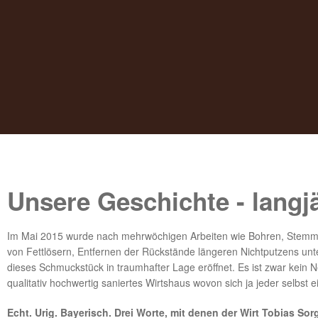
Unsere Geschichte - langjä
Im Mai 2015 wurde nach mehrwöchigen Arbeiten wie Bohren, Stem
von Fettlösern, Entfernen der Rückstände längeren Nichtputzens un
dieses Schmuckstück in traumhafter Lage eröffnet. Es ist zwar kein N
qualitativ hochwertig saniertes Wirtshaus wovon sich ja jeder selbst 
Echt. Urig. Bayerisch. Drei Worte, mit denen der Wirt Tobias So