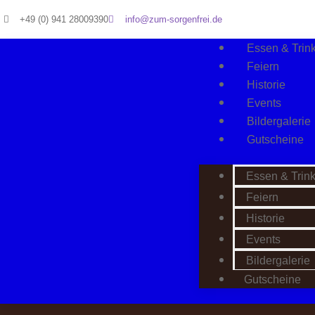
+49 (0) 941 28009390
info@zum-sorgenfrei.de
Essen & Trin
Feiern
Historie
Events
Bildergalerie
Gutscheine
Essen & Trin
Feiern
Historie
Events
Bildergalerie
Gutscheine